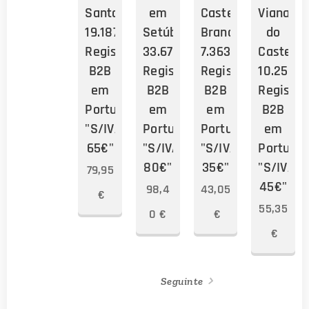
Santarém
em
Castelo
Viana
19.187
Setúbal
Branco
do
Registos
33.676
7.363
Castelo
B2B
Registos
Registos
10.258
em
B2B
B2B
Registos
Portugal
em
em
B2B
"S/IVA:
Portugal
Portugal
em
65€"
"S/IVA:
"S/IVA:
Portugal
80€"
35€"
"S/IVA:
79,95
45€"
98,4
43,05
€
55,35
0
€
€
€
Seguinte