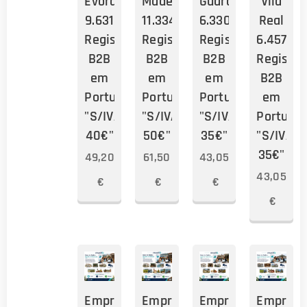
Évora
Madeira
Guarda
Vila
9.631
11.334
6.330
Real
Registos
Registos
Registos
6.457
B2B
B2B
B2B
Registos
em
em
em
B2B
Portugal
Portugal
Portugal
em
"S/IVA:
"S/IVA:
"S/IVA:
Portugal
40€"
50€"
35€"
"S/IVA:
35€"
49,20
61,50
43,05
43,05
€
€
€
€
Empresas
Empresas
Empresas
Empresa