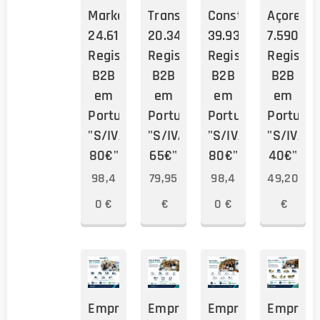
Marketing
Transporte
Construção
Açores
24.615
20.341
39.930
7.590
Registos
Registos
Registos
Registos
B2B
B2B
B2B
B2B
em
em
em
em
Portugal
Portugal
Portugal
Portugal
"S/IVA:
"S/IVA:
"S/IVA:
"S/IVA:
80€"
65€"
80€"
40€"
98,4
79,95
98,4
49,20
0
€
€
0
€
€
Empresas
Empresas
Empresas
Empresa