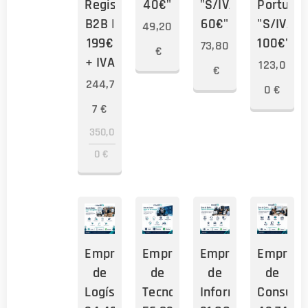
Registos
40€"
"S/IVA:
Portugal
B2B |
60€"
"S/IVA:
49,20
199€
100€"
73,80
€
+ IVA
123,0
€
244,7
0
€
7
€
350,0
0
€
Empresas
Empresas
Empresas
Empresa
de
de
de
de
Logística
Tecnologia
Informática
Consulto