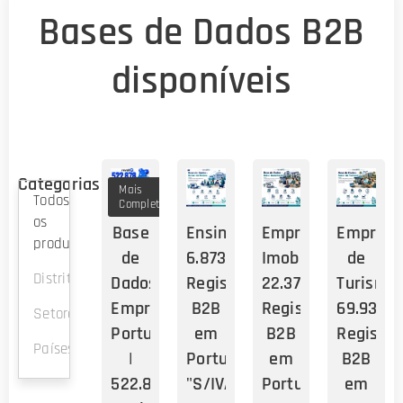
Bases de Dados B2B
disponíveis
Categorias
Mais
Todos
Completa
os
Base
Ensino
Empresas
Empresa
produtos
de
6.873
Imobiliárias
de
Distritos
Dados
Registos
22.378
Turismo
Empresas
B2B
Registos
69.937
Setores
Portugal
em
B2B
Registos
Países
|
Portugal
em
B2B
522.878
"S/IVA:
Portugal
em