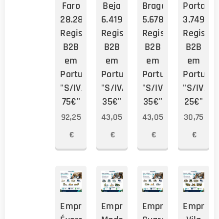
Faro
Beja
Bragança
Portaleg
28.286
6.419
5.678
3.749
Registos
Registos
Registos
Registos
B2B
B2B
B2B
B2B
em
em
em
em
Portugal
Portugal
Portugal
Portugal
"S/IVA:
"S/IVA:
"S/IVA:
"S/IVA:
75€"
35€"
35€"
25€"
92,25
43,05
43,05
30,75
€
€
€
€
Empresas
Empresas
Empresas
Empresa