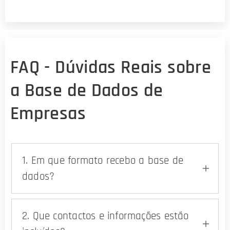
FAQ - Dúvidas Reais sobre
a Base de Dados de
Empresas
1. Em que formato recebo a base de
dados?
A base de dados é entregue em formato
digital estruturado, pronta para utilização
2. Que contactos e informações estão
em Excel, Google Sheets, CRM, ferramentas